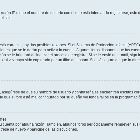
ección IP o que el nombre de usuario con el que está intentando registrarse, esté 
l sitio.
stá correcto, hay dos posibles razones. Si el Sistema de Protección Infantil (APPC
iones que se le darán para activar la cuenta. Algunos foros disponen que las cuen
ón se le brindará al finalizar el proceso de registro. Si se le envió un e-mail, siga
o tal vez haya sido capturada por un filtro anti-spam. Si está seguro de que la di
o, asegúrese de que su nombre de usuario y contraseña se encuentren escritos co
 que el foro esté mal configurado por su dueño y/o tenga fallos en la programació
rme!
su cuenta por alguna razón. También, algunos foros periódicamente remueven sus 
strese de nuevo y participe de las discuciones.