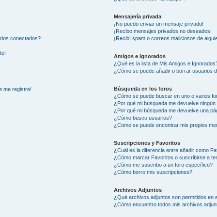
Mensajería privada
¡No puedo enviar un mensaje privado!
¡Recibo mensajes privados no deseados!
arios conectados?
¡Recibí spam o correos maliciosos de alguie
to!
Amigos e Ignorados
¿Qué es la lista de Mis Amigos e Ignorados
¿Cómo se puede añadir o borrar usuarios d
Búsqueda en los foros
e me registre!
¿Cómo se puede buscar en uno o varios fo
¿Por qué mi búsqueda me devuelve ningún 
¿Por qué mi búsqueda me devuelve una pág
¿Cómo busco usuarios?
¿Como se puede encontrar mis propios me
Suscripciones y Favoritos
¿Cuál es la diferencia entre añadir como Fa
¿Cómo marcar Favoritos o suscribirse a t
¿Cómo me suscribo a un foro específico?
¿Cómo borro mis suscripciones?
Archivos Adjuntos
¿Qué archivos adjuntos son permitidos en e
¿Cómo encuentro todos mis archivos adjun