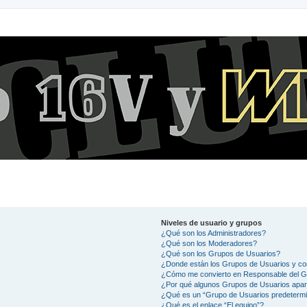
Niveles de usuario y grupos
¿Qué son los Administradores?
¿Qué son los Moderadores?
¿Qué son los Grupos de Usuarios?
¿Donde están los Grupos de Usuarios y co
¿Cómo me convierto en Responsable del 
¿Por qué algunos Grupos de Usuarios apar
¿Qué es un “Grupo de Usuarios predeterm
¿Qué es el enlace “El equipo”?