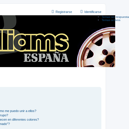
Registrarse
Identificarse
Temas sin respuesta
Temas activos
mo me puedo unir a ellos?
Grupo?
ecen en diferentes colores?
inado”?