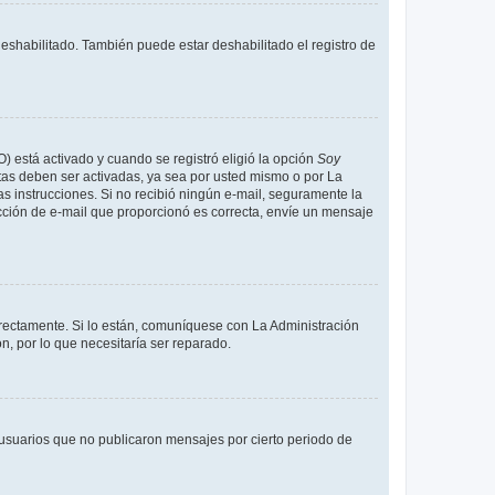
deshabilitado. También puede estar deshabilitado el registro de
O) está activado y cuando se registró eligió la opción
Soy
tas deben ser activadas, ya sea por usted mismo o por La
 las instrucciones. Si no recibió ningún e-mail, seguramente la
rección de e-mail que proporcionó es correcta, envíe un mensaje
rrectamente. Si lo están, comuníquese con La Administración
n, por lo que necesitaría ser reparado.
usuarios que no publicaron mensajes por cierto periodo de