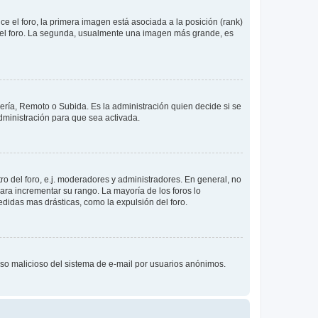
 el foro, la primera imagen está asociada a la posición (rank)
 del foro. La segunda, usualmente una imagen más grande, es
lería, Remoto o Subida. Es la administración quien decide si se
ministración para que sea activada.
o del foro, e.j. moderadores y administradores. En general, no
ara incrementar su rango. La mayoría de los foros lo
didas mas drásticas, como la expulsión del foro.
l uso malicioso del sistema de e-mail por usuarios anónimos.