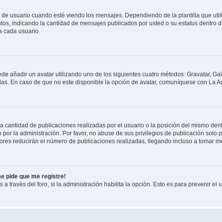
suario cuando esté viendo los mensajes. Dependiendo de la plantilla que utilice
ntos, indicando la cantidad de mensajes publicados por usted o su estatus dentro
a cada usuario.
ede añadir un avatar utilizando uno de los siguientes cuatro métodos: Gravatar, Ga
s. En caso de que no este disponible la opción de avatar, comuníquese con La Ad
cantidad de publicaciones realizadas por el usuario o la posición del mismo dentr
r la administración. Por favor, no abuse de sus privilegios de publicación solo p
ores reducirán el número de publicaciones realizadas, llegando incluso a tomar me
me pide que me registre!
 a través del foro, si la administración habilita la opción. Esto es para prevenir e