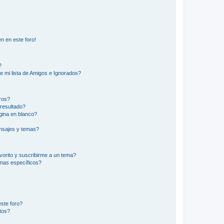
n en este foro!
?
e mi lista de Amigos e Ignorados?
ros?
resultado?
ina en blanco?
nsajes y temas?
vorito y suscribirme a un tema?
emas específicos?
ste foro?
tos?