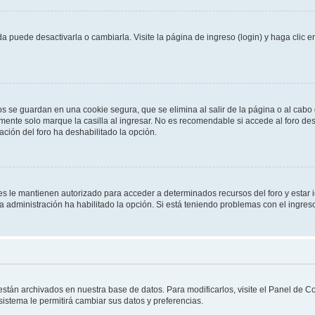
 puede desactivarla o cambiarla. Visite la página de ingreso (login) y haga clic 
os se guardan en una cookie segura, que se elimina al salir de la página o al cab
ente solo marque la casilla al ingresar. No es recomendable si accede al foro des
tración del foro ha deshabilitado la opción.
les le mantienen autorizado para acceder a determinados recursos del foro y estar
 la administración ha habilitado la opción. Si está teniendo problemas con el ingres
 están archivados en nuestra base de datos. Para modificarlos, visite el Panel de 
 sistema le permitirá cambiar sus datos y preferencias.