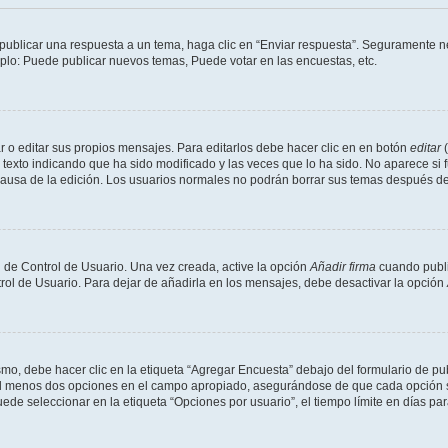
publicar una respuesta a un tema, haga clic en “Enviar respuesta”. Seguramente ne
mplo: Puede publicar nuevos temas, Puede votar en las encuestas, etc.
 o editar sus propios mensajes. Para editarlos debe hacer clic en en botón
editar
(
texto indicando que ha sido modificado y las veces que lo ha sido. No aparece si 
a causa de la edición. Los usuarios normales no podrán borrar sus temas después 
 de Control de Usuario. Una vez creada, active la opción
Añadir firma
cuando publi
trol de Usuario. Para dejar de añadirla en los mensajes, debe desactivar la opción
o, debe hacer clic en la etiqueta “Agregar Encuesta” debajo del formulario de publi
 al menos dos opciones en el campo apropiado, asegurándose de que cada opción se
 seleccionar en la etiqueta “Opciones por usuario”, el tiempo límite en días para 