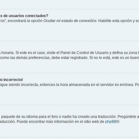
as de usuarios conectados?
os”, encontrará la opción
Ocultar mi estado de conexións
. Habilite esta opción y 
horaria. Si este es el caso, visite el Panel de Control de Usuario y defina su zona
 como las demás preferencias, debe estar registrado. Si no lo está, este es un bu
do incorrecto!
 sigue siendo incorrecta, entonces la hora almacenada en el servidor es errónea. P
 paquete de su idioma para el foro o nadie ha creado una traducción. Pregúntele a
 traducción. Puede encontrar más información en el sitio web de
phpBB
®