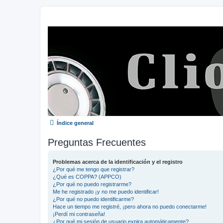
Índice general
Preguntas Frecuentes
Problemas acerca de la identificación y el registro
¿Por qué me tengo que registrar?
¿Qué es COPPA? (APPCO)
¿Por qué no puedo registrarme?
Me he registrado ¡y no me puedo identificar!
¿Por qué no puedo identificarme?
Hace un tiempo me registré, ¡pero ahora no puedo conectarme!
¡Perdí mi contraseña!
¿Por qué mi sesión de usuario expira automáticamente?