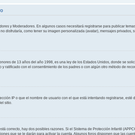
ro
adores y Moderadores. En algunos casos necesitará registrarse para publicar temas
no disfrutaría, como tener su imagen personalizada (avatar), mensajes privados, s
res de 13 años del año 1998, es una ley de los Estados Unidos, donde se solicita 
to y ratificado con el consentimiento de los padres o con algún otro método de rec
ección IP o que el nombre de usuario con el que está intentando registrarse, esté 
l sitio.
stá correcto, hay dos posibles razones. Si el Sistema de Protección Infantil (APPC
iones que se le darán para activar la cuenta. Algunos foros disponen que las cuen