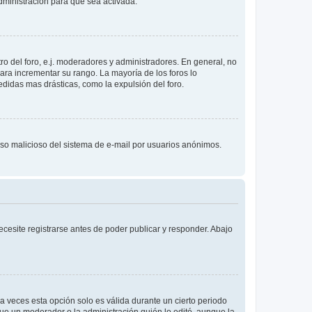
ministración para que sea activada.
o del foro, e.j. moderadores y administradores. En general, no
ara incrementar su rango. La mayoría de los foros lo
didas mas drásticas, como la expulsión del foro.
l uso malicioso del sistema de e-mail por usuarios anónimos.
cesite registrarse antes de poder publicar y responder. Abajo
a veces esta opción solo es válida durante un cierto periodo