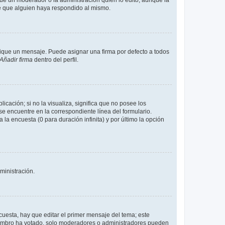
fue un moderador o la administración quién lo editó, aunque la
de que alguien haya respondido al mismo.
que un mensaje. Puede asignar una firma por defecto a todos
Añadir firma
dentro del perfil.
cación; si no la visualiza, significa que no posee los
 encuentre en la correspondiente línea del formulario.
la encuesta (0 para duración infinita) y por último la opción
ministración.
uesta, hay que editar el primer mensaje del tema; este
miembro ha votado, solo moderadores o administradores pueden