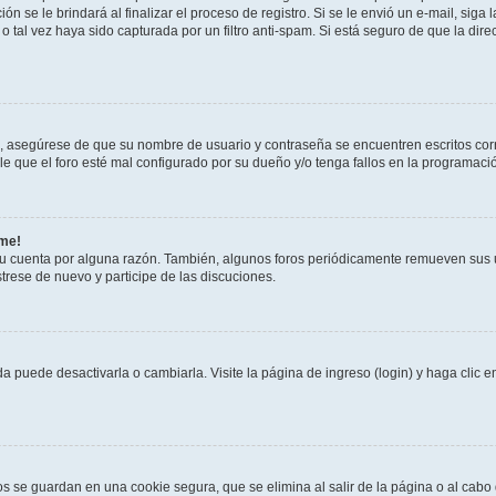
ón se le brindará al finalizar el proceso de registro. Si se le envió un e-mail, siga
o tal vez haya sido capturada por un filtro anti-spam. Si está seguro de que la di
o, asegúrese de que su nombre de usuario y contraseña se encuentren escritos co
 que el foro esté mal configurado por su dueño y/o tenga fallos en la programació
rme!
su cuenta por alguna razón. También, algunos foros periódicamente remueven sus 
strese de nuevo y participe de las discuciones.
 puede desactivarla o cambiarla. Visite la página de ingreso (login) y haga clic 
os se guardan en una cookie segura, que se elimina al salir de la página o al cab