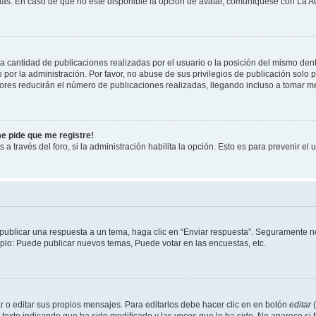
s. En caso de que no este disponible la opción de avatar, comuníquese con La Ad
cantidad de publicaciones realizadas por el usuario o la posición del mismo dentr
r la administración. Por favor, no abuse de sus privilegios de publicación solo p
ores reducirán el número de publicaciones realizadas, llegando incluso a tomar me
me pide que me registre!
 a través del foro, si la administración habilita la opción. Esto es para prevenir e
publicar una respuesta a un tema, haga clic en “Enviar respuesta”. Seguramente ne
mplo: Puede publicar nuevos temas, Puede votar en las encuestas, etc.
 o editar sus propios mensajes. Para editarlos debe hacer clic en en botón
editar
(