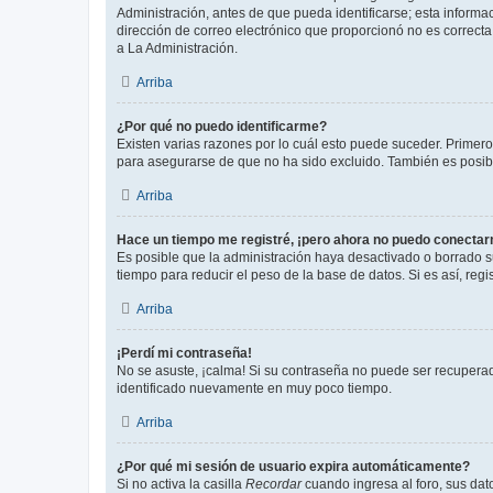
Administración, antes de que pueda identificarse; esta informaci
dirección de correo electrónico que proporcionó no es correcta 
a La Administración.
Arriba
¿Por qué no puedo identificarme?
Existen varias razones por lo cuál esto puede suceder. Primer
para asegurarse de que no ha sido excluido. También es posible
Arriba
Hace un tiempo me registré, ¡pero ahora no puedo conecta
Es posible que la administración haya desactivado o borrado 
tiempo para reducir el peso de la base de datos. Si es así, regi
Arriba
¡Perdí mi contraseña!
No se asuste, ¡calma! Si su contraseña no puede ser recuperada
identificado nuevamente en muy poco tiempo.
Arriba
¿Por qué mi sesión de usuario expira automáticamente?
Si no activa la casilla
Recordar
cuando ingresa al foro, sus dat