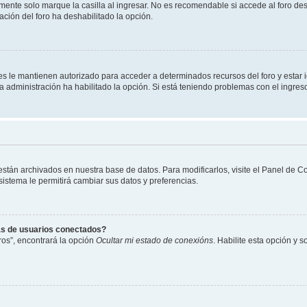
ente solo marque la casilla al ingresar. No es recomendable si accede al foro des
tración del foro ha deshabilitado la opción.
les le mantienen autorizado para acceder a determinados recursos del foro y estar
 la administración ha habilitado la opción. Si está teniendo problemas con el ingres
 están archivados en nuestra base de datos. Para modificarlos, visite el Panel de 
 sistema le permitirá cambiar sus datos y preferencias.
as de usuarios conectados?
os”, encontrará la opción
Ocultar mi estado de conexións
. Habilite esta opción y 