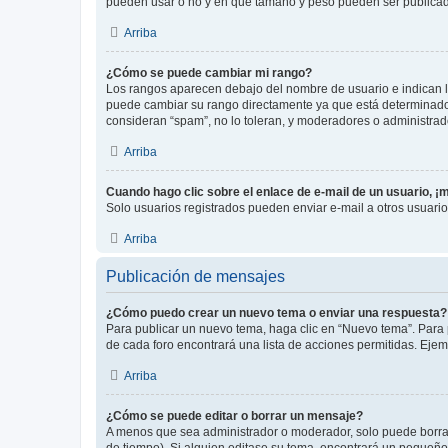
pueden usar o no y en que tamaño y peso pueden ser publicada
Arriba
¿Cómo se puede cambiar mi rango?
Los rangos aparecen debajo del nombre de usuario e indican la 
puede cambiar su rango directamente ya que está determinado po
consideran “spam”, no lo toleran, y moderadores o administrad
Arriba
Cuando hago clic sobre el enlace de e-mail de un usuario, ¡
Solo usuarios registrados pueden enviar e-mail a otros usuarios
Arriba
Publicación de mensajes
¿Cómo puedo crear un nuevo tema o enviar una respuesta?
Para publicar un nuevo tema, haga clic en “Nuevo tema”. Para 
de cada foro encontrará una lista de acciones permitidas. Eje
Arriba
¿Cómo se puede editar o borrar un mensaje?
A menos que sea administrador o moderador, solo puede borrar