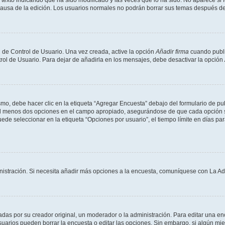
texto indicando que ha sido modificado y las veces que lo ha sido. No aparece si 
a causa de la edición. Los usuarios normales no podrán borrar sus temas después 
 de Control de Usuario. Una vez creada, active la opción
Añadir firma
cuando publi
trol de Usuario. Para dejar de añadirla en los mensajes, debe desactivar la opción
o, debe hacer clic en la etiqueta “Agregar Encuesta” debajo del formulario de publi
 al menos dos opciones en el campo apropiado, asegurándose de que cada opción se
 seleccionar en la etiqueta “Opciones por usuario”, el tiempo límite en días para 
inistración. Si necesita añadir más opciones a la encuesta, comuníquese con La Ad
as por su creador original, un moderador o la administración. Para editar una enc
usuarios pueden borrar la encuesta o editar las opciones. Sin embargo, si algún 