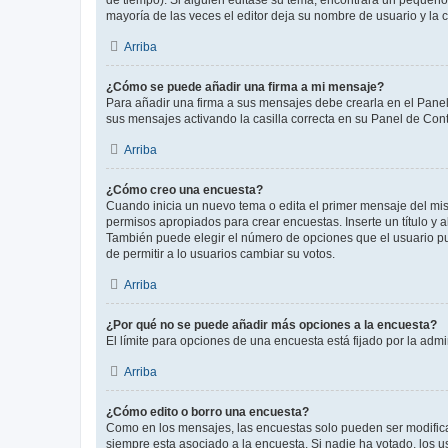
de tiempo). Si alguien editase su tema, encontrará un pequeño 
mayoría de las veces el editor deja su nombre de usuario y l
Arriba
¿Cómo se puede añadir una firma a mi mensaje?
Para añadir una firma a sus mensajes debe crearla en el Panel
sus mensajes activando la casilla correcta en su Panel de Con
Arriba
¿Cómo creo una encuesta?
Cuando inicia un nuevo tema o edita el primer mensaje del mism
permisos apropiados para crear encuestas. Inserte un título y
También puede elegir el número de opciones que el usuario puede
de permitir a lo usuarios cambiar su votos.
Arriba
¿Por qué no se puede añadir más opciones a la encuesta?
El límite para opciones de una encuesta está fijado por la adm
Arriba
¿Cómo edito o borro una encuesta?
Como en los mensajes, las encuestas solo pueden ser modificad
siempre esta asociado a la encuesta. Si nadie ha votado, los 