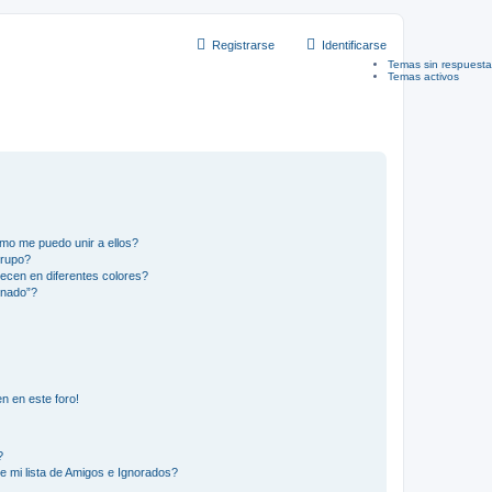
Registrarse
Identificarse
Temas sin respuesta
Temas activos
mo me puedo unir a ellos?
Grupo?
ecen en diferentes colores?
inado”?
n en este foro!
?
e mi lista de Amigos e Ignorados?