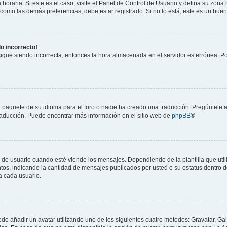
horaria. Si este es el caso, visite el Panel de Control de Usuario y defina su zona
 como las demás preferencias, debe estar registrado. Si no lo está, este es un bu
do incorrecto!
 sigue siendo incorrecta, entonces la hora almacenada en el servidor es errónea. P
 paquete de su idioma para el foro o nadie ha creado una traducción. Pregúntele a
 traducción. Puede encontrar más información en el sitio web de
phpBB
®
suario cuando esté viendo los mensajes. Dependiendo de la plantilla que utilice
ntos, indicando la cantidad de mensajes publicados por usted o su estatus dentro
a cada usuario.
ede añadir un avatar utilizando uno de los siguientes cuatro métodos: Gravatar, Ga