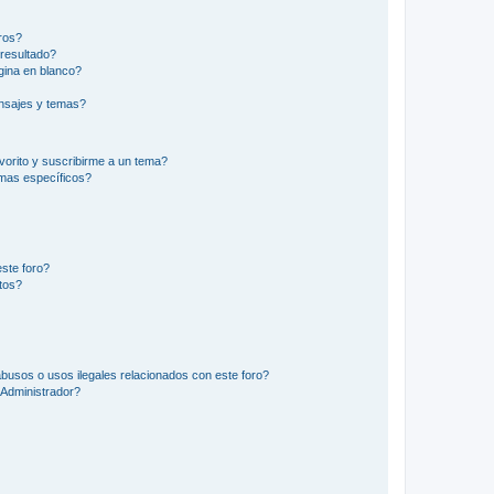
ros?
resultado?
ina en blanco?
nsajes y temas?
vorito y suscribirme a un tema?
emas específicos?
ste foro?
tos?
busos o usos ilegales relacionados con este foro?
Administrador?