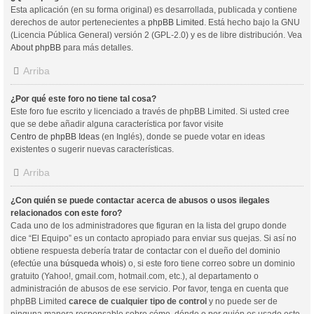
Esta aplicación (en su forma original) es desarrollada, publicada y contiene
derechos de autor pertenecientes a
phpBB Limited
. Está hecho bajo la GNU
(Licencia Pública General) versión 2 (GPL-2.0) y es de libre distribución. Vea
About phpBB
para más detalles.
Arriba
¿Por qué este foro no tiene tal cosa?
Este foro fue escrito y licenciado a través de phpBB Limited. Si usted cree
que se debe añadir alguna característica por favor visite
Centro de phpBB Ideas
(en Inglés), donde se puede votar en ideas
existentes o sugerir nuevas características.
Arriba
¿Con quién se puede contactar acerca de abusos o usos ilegales
relacionados con este foro?
Cada uno de los administradores que figuran en la lista del grupo donde
dice “El Equipo” es un contacto apropiado para enviar sus quejas. Si así no
obtiene respuesta debería tratar de contactar con el dueño del dominio
(efectúe una
búsqueda whois
) o, si este foro tiene correo sobre un dominio
gratuito (Yahoo!, gmail.com, hotmail.com, etc.), al departamento o
administración de abusos de ese servicio. Por favor, tenga en cuenta que
phpBB Limited
carece de cualquier tipo de control
y no puede ser de
ninguna manera responsable sobre cómo, dónde o por quién es usado este