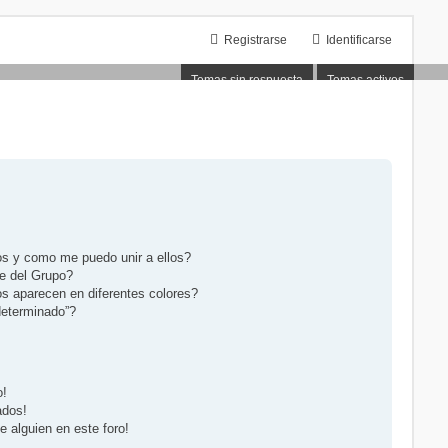
Registrarse
Identificarse
Temas sin respuesta
Temas activos
s y como me puedo unir a ellos?
e del Grupo?
s aparecen en diferentes colores?
determinado”?
o!
ados!
 alguien en este foro!