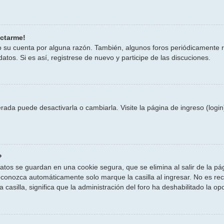
ectarme!
do su cuenta por alguna razón. También, algunos foros periódicamente
atos. Si es así, registrese de nuevo y participe de las discuciones.
ada puede desactivarla o cambiarla. Visite la página de ingreso (login
?
atos se guardan en una cookie segura, que se elimina al salir de la pá
econozca automáticamente solo marque la casilla al ingresar. No es re
 casilla, significa que la administración del foro ha deshabilitado la op