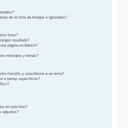
gnorados?
rios de mi lista de Amigos e Ignorados?
rios foros?
ningún resultado?
una página en blanco?
ios mensajes y temas?
 como Favorito y suscribirme a un tema?
se a temas específicos?
fico?
os en este foro?
s adjuntos?