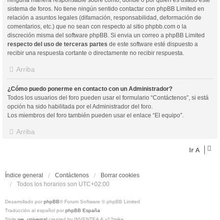
sistema de foros. No tiene ningún sentido contactar con phpBB Limited en
relación a asuntos legales (difamación, responsabilidad, deformación de
comentarios, etc.) que no sean con respecto al sitio phpbb.com o la
discreción misma del software phpBB. Si envia un correo a phpBB Limited
respecto del uso de terceras partes
de este software esté dispuesto a
recibir una respuesta cortante o directamente no recibir respuesta.
Arriba
¿Cómo puedo ponerme en contacto con un Administrador?
Todos los usuarios del foro pueden usar el formulario “Contáctenos”, si está
opción ha sido habilitada por el Administrador del foro.
Los miembros del foro también pueden usar el enlace “El equipo”.
Arriba
Ir A
Índice general
Contáctenos
Borrar cookies
Todos los horarios son
UTC+02:00
Desarrollado por
phpBB
® Forum Software © phpBB Limited
Traducción al español por
phpBB España
Style
we_universal
created by INVENTEA & v12mike