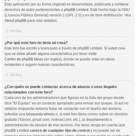
Esta aplicación (en su forma original) es desarrollada, publicada y contiene
derechos de autor pertenecientes a
phpBB Limited
. Está hecho bajo la GNU
(Licencia Pública General) versión 2 (GPL-2.0) y es de libre distribución. Vea
About phpBB
para más detalles.
Arriba
¿Por qué este foro no tiene tal cosa?
Este foro fue escrito y licenciado a través de phpBB Limited. Si usted cree
que se debe añadir alguna característica por favor visite
Centro de phpBB Ideas
(en Inglés), donde se puede votar en ideas
existentes o sugerir nuevas características.
Arriba
¿Con quién se puede contactar acerca de abusos o usos ilegales
relacionados con este foro?
Cada uno de los administradores que figuran en la lista del grupo donde
dice “El Equipo” es un contacto apropiado para enviar sus quejas. Si así no
obtiene respuesta debería tratar de contactar con el dueño del dominio
(efectúe una
búsqueda whois
) o, si este foro tiene correo sobre un dominio
gratuito (Yahoo!, gmail.com, hotmail.com, etc.), al departamento o
administración de abusos de ese servicio. Por favor, tenga en cuenta que
phpBB Limited
carece de cualquier tipo de control
y no puede ser de
ninguna manera responsable sobre cómo, dónde o por quién es usado este