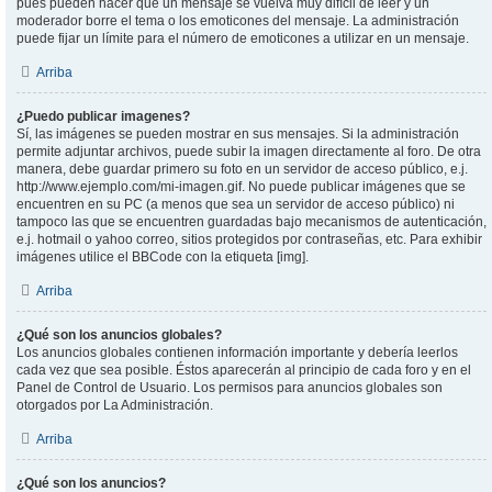
pues pueden hacer que un mensaje se vuelva muy difícil de leer y un
moderador borre el tema o los emoticones del mensaje. La administración
puede fijar un límite para el número de emoticones a utilizar en un mensaje.
Arriba
¿Puedo publicar imagenes?
Sí, las imágenes se pueden mostrar en sus mensajes. Si la administración
permite adjuntar archivos, puede subir la imagen directamente al foro. De otra
manera, debe guardar primero su foto en un servidor de acceso público, e.j.
http://www.ejemplo.com/mi-imagen.gif. No puede publicar imágenes que se
encuentren en su PC (a menos que sea un servidor de acceso público) ni
tampoco las que se encuentren guardadas bajo mecanismos de autenticación,
e.j. hotmail o yahoo correo, sitios protegidos por contraseñas, etc. Para exhibir
imágenes utilice el BBCode con la etiqueta [img].
Arriba
¿Qué son los anuncios globales?
Los anuncios globales contienen información importante y debería leerlos
cada vez que sea posible. Éstos aparecerán al principio de cada foro y en el
Panel de Control de Usuario. Los permisos para anuncios globales son
otorgados por La Administración.
Arriba
¿Qué son los anuncios?