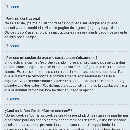
Arriba
¡Perdí mi contraseña!
No se asuste, ¡calma! Si su contraseña no puede ser recuperada puede
desactivarla o cambiarla. Visite la página de ingreso (login) y haga clic en
Olvidé mi contraseña
. Siga las instrucciones y estará identificado nuevamente
en muy poco tiempo.
Arriba
¿Por qué mi sesión de usuario expira automáticamente?
Si no activa la casilla
Recordar
cuando ingresa al foro, sus datos se guardan
en una cookie segura, que se elimina al salir de la página o al cabo de cierto
tiempo. Esto previene que su cuenta pueda ser usada por otra persona. Para
que el sistema le reconozca automáticamente solo marque la casilla al
ingresar. No es recomendable si accede al foro desde un PC compartido, e.j.
biblioteca, cyber-cafés, PCs de universidades, etc. Si no ve la casilla, significa
que la administración del foro ha deshabilitado la opción.
Arriba
¿Cuál es la función de “Borrar cookies”?
“Borrar cookies” borra las cookies creadas por phpBB, las cuales le mantienen
autorizado para acceder a determinados recursos del foro y estar identificado
al mismo. Las cookies proveen funciones como leer el seguimiento de la
navegación del foro por el usuario si la administración ha habilitado la opción.