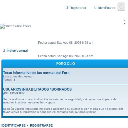
Registrarse
Identificarse
Fecha actual Sab Ago 08, 2026 8:23 am
Índice general
Fecha actual Sab Ago 08, 2026 8:23 am
FORO CLIO
Texto informativo de las normas del Foro
Leer antes de postear
Temas:
3
USUARIOS INHABILITADOS / BORRADOS
¡INFORMACIÓN!
Se ha realizado una actualización importante de seguridad, así como una limpieza de
usuarios inactivos, usuarios bot y spam.
Si algún usuario registrado no puede acceder a su cuenta o bien indica que no existe, por
favor vuelva a registrarse o póngase en contacto con la Administración
IDENTIFICARSE
•
REGISTRARSE