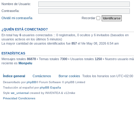
Nombre de Usuario:
Contraseña:
Olvidé mi contraseña
Recordar
¿QUIÉN ESTÁ CONECTADO?
En total hay
6
usuarios conectados :: 0 registrados, 0 ocultos y 6 invitados (basados en
usuarios activos en los últimos 5 minutos)
La mayor cantidad de usuarios identificados fue
857
el Vie May 08, 2026 6:54 am
ESTADÍSTICAS
Mensajes totales
86878
• Temas totales
7300
• Usuarios totales
1250
• Nuestro usuario má
reciente es
Monpelu
Índice general
Contáctenos
Borrar cookies
Todos los horarios son
UTC+02:00
Desarrollado por
phpBB
® Forum Software © phpBB Limited
Traducción al español por
phpBB España
Style
we_universal
created by INVENTEA & v12mike
Privacidad
Condiciones