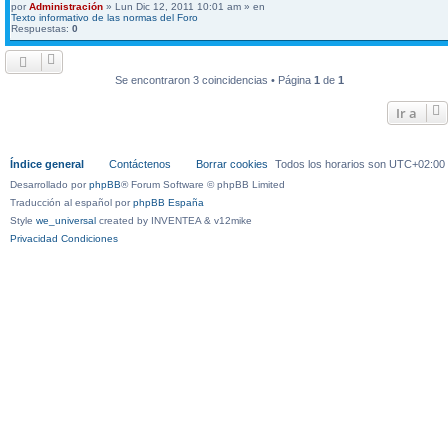
por
Administración
» Lun Dic 12, 2011 10:01 am » en
Texto informativo de las normas del Foro
Respuestas:
0
Se encontraron 3 coincidencias • Página
1
de
1
Ir a
Índice general
Contáctenos
Borrar cookies
Todos los horarios son
UTC+02:00
Desarrollado por
phpBB
® Forum Software © phpBB Limited
Traducción al español por
phpBB España
Style
we_universal
created by INVENTEA & v12mike
Privacidad
Condiciones