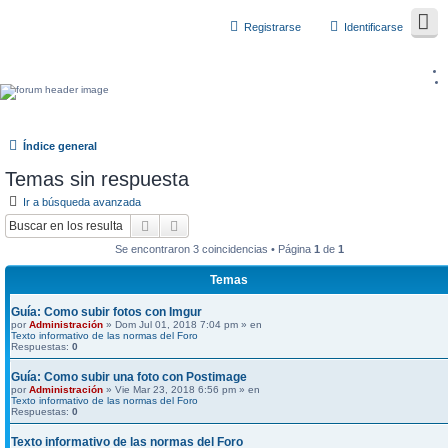
Registrarse
Identificarse
Índice general
Temas sin respuesta
Ir a búsqueda avanzada
Buscar
Búsqueda avanzada
Se encontraron 3 coincidencias • Página
1
de
1
Temas
Guía: Como subir fotos con Imgur
por
Administración
» Dom Jul 01, 2018 7:04 pm » en
Texto informativo de las normas del Foro
Respuestas:
0
Guía: Como subir una foto con Postimage
por
Administración
» Vie Mar 23, 2018 6:56 pm » en
Texto informativo de las normas del Foro
Respuestas:
0
Texto informativo de las normas del Foro