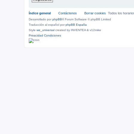
Índice general
Contáctenos
Borrar cookies
Todos los horari
Desarrollado por
phpBB
® Forum Software © phpBB Limited
Traducción al español por
phpBB España
Style
we_universal
created by INVENTEA & v12mike
Privacidad
Condiciones