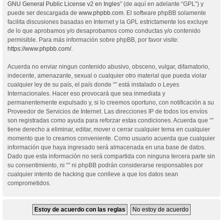
GNU General Public License v2 en Ingles
” (de aquí en adelante “GPL”) y
puede ser descargada de
www.phpbb.com
. El software phpBB solamente
facilita discusiones basadas en Internet y la GPL estrictamente los excluye
de lo que aprobamos y/o desaprobamos como conductas y/o contenido
permisible. Para más información sobre phpBB, por favor visite:
https://www.phpbb.com/
.
Acuerda no enviar ningun contenido abusivo, obsceno, vulgar, difamatorio,
indecente, amenazante, sexual o cualquier otro material que pueda violar
cualquier ley de su país, el país donde “” está instalado o Leyes
Internacionales. Hacer eso provocará que sea inmediata y
permanentemente expulsado y, si lo creemos oportuno, con notificación a su
Proveedor de Servicios de Internet. Las direcciones IP de todos los envíos
son registradas como ayuda para reforzar estas condiciones. Acuerda que “”
tiene derecho a eliminar, editar, mover o cerrar cualquier tema en cualquier
momento que lo creamos conveniente. Como usuario acuerda que cualquier
información que haya ingresado será almacenada en una base de datos.
Dado que esta información no será compartida con ninguna tercera parte sin
su consentimiento, ni “” ni phpBB podrán considerarse responsables por
cualquier intento de hacking que conlleve a que los datos sean
comprometidos.