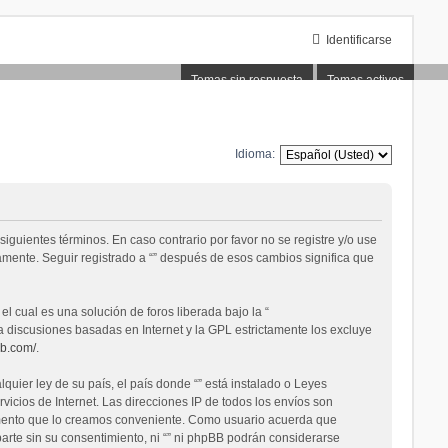
Identificarse
Temas sin respuesta
Temas activos
Idioma:
 siguientes términos. En caso contrario por favor no se registre y/o use
amente. Seguir registrado a “” después de esos cambios significa que
 cual es una solución de foros liberada bajo la “
ta discusiones basadas en Internet y la GPL estrictamente los excluye
bb.com/
.
uier ley de su país, el país donde “” está instalado o Leyes
icios de Internet. Las direcciones IP de todos los envíos son
momento que lo creamos conveniente. Como usuario acuerda que
rte sin su consentimiento, ni “” ni phpBB podrán considerarse