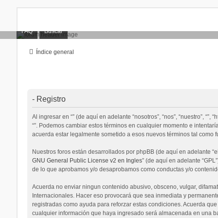
FAQ
Buscar
Índice general
- Registro
Al ingresar en “” (de aquí en adelante “nosotros”, “nos”, “nuestro”, “”,
“”. Podemos cambiar estos términos en cualquier momento e intentaría
acuerda estar legalmente sometido a esos nuevos términos tal como f
Nuestros foros están desarrollados por phpBB (de aquí en adelante “el
GNU General Public License v2 en Ingles
” (de aquí en adelante “GPL
de lo que aprobamos y/o desaprobamos como conductas y/o contenido 
Acuerda no enviar ningun contenido abusivo, obsceno, vulgar, difamator
Internacionales. Hacer eso provocará que sea inmediata y permanenteme
registradas como ayuda para reforzar estas condiciones. Acuerda que 
cualquier información que haya ingresado será almacenada en una bas