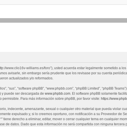
 “http://www.clio16v-williams.es/foro”), usted acuerda estar legalmente sometido a los
mos avisarle, sin embargo sería prudente que los revisase por su cuenta periódic
ueron actualizados y/o reformados.
los”, “sus”, “software phpBB”, “www.phpbb.com”, “phpBB Limited”, “phpBB Teams”) el
”) y puede ser descargada de
www.phpbb.com
. El software phpBB solamente facili
permisible. Para más información sobre phpBB, por favor visite:
https://www.php
io, indecente, amenazante, sexual o cualquier otro material que pueda violar cualq
nte expulsado y, si lo creemos oportuno, con notificación a su Proveedor de Serv
“” tiene derecho a eliminar, editar, mover o cerrar cualquier tema en cualquier 
e de datos. Dado que esta información no será compartida con ninguna tercera pa