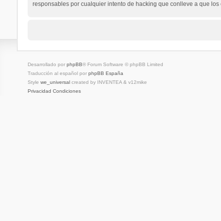
responsables por cualquier intento de hacking que conlleve a que lo
Desarrollado por
phpBB
® Forum Software © phpBB Limited
Traducción al español por
phpBB España
Style
we_universal
created by INVENTEA & v12mike
Privacidad
Condiciones