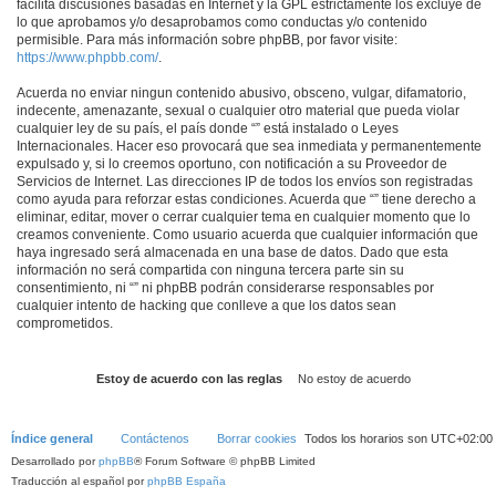
facilita discusiones basadas en Internet y la GPL estrictamente los excluye de
lo que aprobamos y/o desaprobamos como conductas y/o contenido
permisible. Para más información sobre phpBB, por favor visite:
https://www.phpbb.com/
.
Acuerda no enviar ningun contenido abusivo, obsceno, vulgar, difamatorio,
indecente, amenazante, sexual o cualquier otro material que pueda violar
cualquier ley de su país, el país donde “” está instalado o Leyes
Internacionales. Hacer eso provocará que sea inmediata y permanentemente
expulsado y, si lo creemos oportuno, con notificación a su Proveedor de
Servicios de Internet. Las direcciones IP de todos los envíos son registradas
como ayuda para reforzar estas condiciones. Acuerda que “” tiene derecho a
eliminar, editar, mover o cerrar cualquier tema en cualquier momento que lo
creamos conveniente. Como usuario acuerda que cualquier información que
haya ingresado será almacenada en una base de datos. Dado que esta
información no será compartida con ninguna tercera parte sin su
consentimiento, ni “” ni phpBB podrán considerarse responsables por
cualquier intento de hacking que conlleve a que los datos sean
comprometidos.
Índice general
Contáctenos
Borrar cookies
Todos los horarios son
UTC+02:00
Desarrollado por
phpBB
® Forum Software © phpBB Limited
Traducción al español por
phpBB España