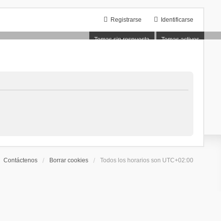
Registrarse
Identificarse
Temas sin respuesta
Temas activos
Contáctenos
Borrar cookies
Todos los horarios son
UTC+02:00