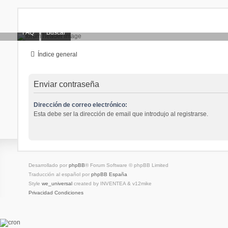
FAQ
Buscar
Índice general
Enviar contraseña
Dirección de correo electrónico:
Esta debe ser la dirección de email que introdujo al registrarse.
Desarrollado por
phpBB
® Forum Software © phpBB Limited
Traducción al español por
phpBB España
Style
we_universal
created by INVENTEA & v12mike
Privacidad
Condiciones