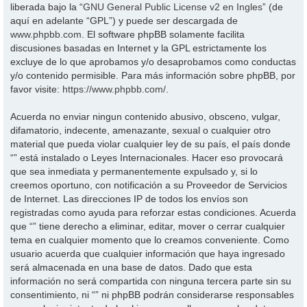
liberada bajo la “
GNU General Public License v2 en Ingles
” (de
aquí en adelante “GPL”) y puede ser descargada de
www.phpbb.com
. El software phpBB solamente facilita
discusiones basadas en Internet y la GPL estrictamente los
excluye de lo que aprobamos y/o desaprobamos como conductas
y/o contenido permisible. Para más información sobre phpBB, por
favor visite:
https://www.phpbb.com/
.
Acuerda no enviar ningun contenido abusivo, obsceno, vulgar,
difamatorio, indecente, amenazante, sexual o cualquier otro
material que pueda violar cualquier ley de su país, el país donde
“” está instalado o Leyes Internacionales. Hacer eso provocará
que sea inmediata y permanentemente expulsado y, si lo
creemos oportuno, con notificación a su Proveedor de Servicios
de Internet. Las direcciones IP de todos los envíos son
registradas como ayuda para reforzar estas condiciones. Acuerda
que “” tiene derecho a eliminar, editar, mover o cerrar cualquier
tema en cualquier momento que lo creamos conveniente. Como
usuario acuerda que cualquier información que haya ingresado
será almacenada en una base de datos. Dado que esta
información no será compartida con ninguna tercera parte sin su
consentimiento, ni “” ni phpBB podrán considerarse responsables