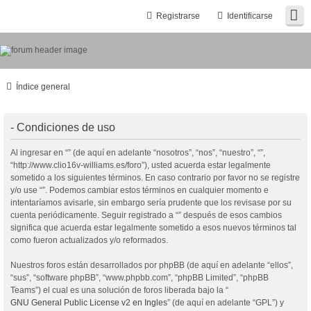
Registrarse
Identificarse
Índice general
- Condiciones de uso
Al ingresar en “” (de aquí en adelante “nosotros”, “nos”, “nuestro”, “”,
“http://www.clio16v-williams.es/foro”), usted acuerda estar legalmente
sometido a los siguientes términos. En caso contrario por favor no se registre
y/o use “”. Podemos cambiar estos términos en cualquier momento e
intentaríamos avisarle, sin embargo sería prudente que los revisase por su
cuenta periódicamente. Seguir registrado a “” después de esos cambios
significa que acuerda estar legalmente sometido a esos nuevos términos tal
como fueron actualizados y/o reformados.
Nuestros foros están desarrollados por phpBB (de aquí en adelante “ellos”,
“sus”, “software phpBB”, “www.phpbb.com”, “phpBB Limited”, “phpBB
Teams”) el cual es una solución de foros liberada bajo la “
GNU General Public License v2 en Ingles
” (de aquí en adelante “GPL”) y