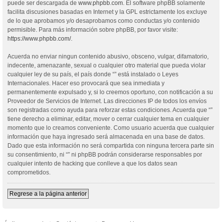
puede ser descargada de
www.phpbb.com
. El software phpBB solamente
facilita discusiones basadas en Internet y la GPL estrictamente los excluye
de lo que aprobamos y/o desaprobamos como conductas y/o contenido
permisible. Para más información sobre phpBB, por favor visite:
https://www.phpbb.com/
.
Acuerda no enviar ningun contenido abusivo, obsceno, vulgar, difamatorio,
indecente, amenazante, sexual o cualquier otro material que pueda violar
cualquier ley de su país, el país donde “” está instalado o Leyes
Internacionales. Hacer eso provocará que sea inmediata y
permanentemente expulsado y, si lo creemos oportuno, con notificación a su
Proveedor de Servicios de Internet. Las direcciones IP de todos los envíos
son registradas como ayuda para reforzar estas condiciones. Acuerda que “”
tiene derecho a eliminar, editar, mover o cerrar cualquier tema en cualquier
momento que lo creamos conveniente. Como usuario acuerda que cualquier
información que haya ingresado será almacenada en una base de datos.
Dado que esta información no será compartida con ninguna tercera parte sin
su consentimiento, ni “” ni phpBB podrán considerarse responsables por
cualquier intento de hacking que conlleve a que los datos sean
comprometidos.
Regrese a la página anterior