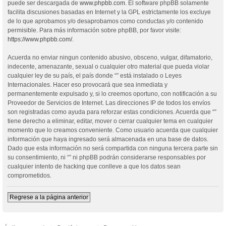
puede ser descargada de
www.phpbb.com
. El software phpBB solamente
facilita discusiones basadas en Internet y la GPL estrictamente los excluye
de lo que aprobamos y/o desaprobamos como conductas y/o contenido
permisible. Para más información sobre phpBB, por favor visite:
https://www.phpbb.com/
.
Acuerda no enviar ningun contenido abusivo, obsceno, vulgar, difamatorio,
indecente, amenazante, sexual o cualquier otro material que pueda violar
cualquier ley de su país, el país donde “” está instalado o Leyes
Internacionales. Hacer eso provocará que sea inmediata y
permanentemente expulsado y, si lo creemos oportuno, con notificación a su
Proveedor de Servicios de Internet. Las direcciones IP de todos los envíos
son registradas como ayuda para reforzar estas condiciones. Acuerda que “”
tiene derecho a eliminar, editar, mover o cerrar cualquier tema en cualquier
momento que lo creamos conveniente. Como usuario acuerda que cualquier
información que haya ingresado será almacenada en una base de datos.
Dado que esta información no será compartida con ninguna tercera parte sin
su consentimiento, ni “” ni phpBB podrán considerarse responsables por
cualquier intento de hacking que conlleve a que los datos sean
comprometidos.
Regrese a la página anterior