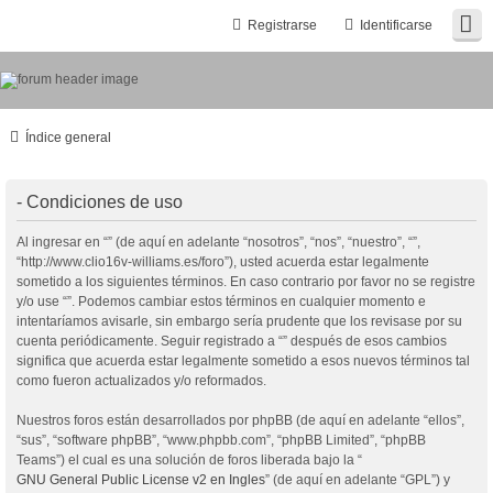
Registrarse
Identificarse
Índice general
- Condiciones de uso
Al ingresar en “” (de aquí en adelante “nosotros”, “nos”, “nuestro”, “”,
“http://www.clio16v-williams.es/foro”), usted acuerda estar legalmente
sometido a los siguientes términos. En caso contrario por favor no se registre
y/o use “”. Podemos cambiar estos términos en cualquier momento e
intentaríamos avisarle, sin embargo sería prudente que los revisase por su
cuenta periódicamente. Seguir registrado a “” después de esos cambios
significa que acuerda estar legalmente sometido a esos nuevos términos tal
como fueron actualizados y/o reformados.
Nuestros foros están desarrollados por phpBB (de aquí en adelante “ellos”,
“sus”, “software phpBB”, “www.phpbb.com”, “phpBB Limited”, “phpBB
Teams”) el cual es una solución de foros liberada bajo la “
GNU General Public License v2 en Ingles
” (de aquí en adelante “GPL”) y