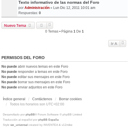
Texto informativo de las normas del Foro
por
Administración
«
Lun Dic 12, 2011 10:01 am
Respuestas:
0
Nuevo Tema
0 Temas • Página
1
De
1
Ir A
PERMISOS DEL FORO
No puede
abrir nuevos temas en este Foro
No puede
responder a temas en este Foro
No puede
editar sus mensajes en este Foro
No puede
borrar sus mensajes en este Foro
No puede
enviar adjuntos en este Foro
Índice general
Contáctenos
Borrar cookies
Todos los horarios son
UTC+02:00
Desarrollado por
phpBB
® Forum Software © phpBB Limited
Traducción al español por
phpBB España
Style
we_universal
created by INVENTEA & v12mike