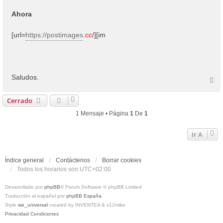
Ahora
[url=
https://postimages
.
cc
/][im
Saludos.
A
r
r
Cerrado
i
b
1 Mensaje • Página
1
De
1
a
Ir A
Índice general
Contáctenos
Borrar cookies
Todos los horarios son
UTC+02:00
Desarrollado por
phpBB
® Forum Software © phpBB Limited
Traducción al español por
phpBB España
Style
we_universal
created by INVENTEA & v12mike
Privacidad
Condiciones