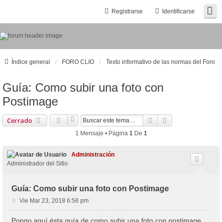
Registrarse
Identificarse
Índice general
FORO CLIO
Texto informativo de las normas del Foro
Guía: Como subir una foto con
Postimage
Buscar
Búsqueda Avanz
Cerrado
1 Mensaje • Página
1
De
1
Administración
Administrador del Sitio
Guía: Como subir una foto con Postimage
M
Vie Mar 23, 2018 6:56 pm
e
n
Pongo aquí ésta guía de como subir una foto con
postimage